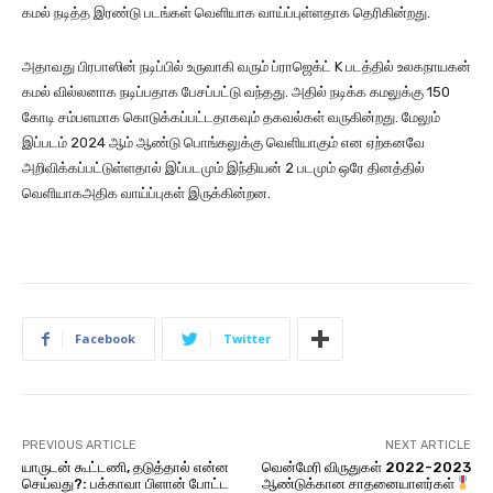
கமல் நடித்த இரண்டு படங்கள் வெளியாக வாய்ப்புள்ளதாக தெரிகின்றது.
அதாவது பிரபாஸின் நடிப்பில் உருவாகி வரும் ப்ராஜெக்ட் K படத்தில் உலகநாயகன்
கமல் வில்லனாக நடிப்பதாக பேசப்பட்டு வந்தது. அதில் நடிக்க கமலுக்கு 150
கோடி சம்பளமாக கொடுக்கப்பட்டதாகவும் தகவல்கள் வருகின்றது. மேலும்
இப்படம் 2024 ஆம் ஆண்டு பொங்கலுக்கு வெளியாகும் என ஏற்கனவே
அறிவிக்கப்பட்டுள்ளதால் இப்படமும் இந்தியன் 2 படமும் ஒரே தினத்தில்
வெளியாகஅதிக வாய்ப்புகள் இருக்கின்றன.
Facebook
Twitter
PREVIOUS ARTICLE
NEXT ARTICLE
யாருடன் கூட்டணி, தடுத்தால் என்ன
வென்மேரி விருதுகள் 2022-2023
செய்வது?: பக்காவா பிளான் போட்ட
ஆண்டுக்கான சாதனையாளர்கள்