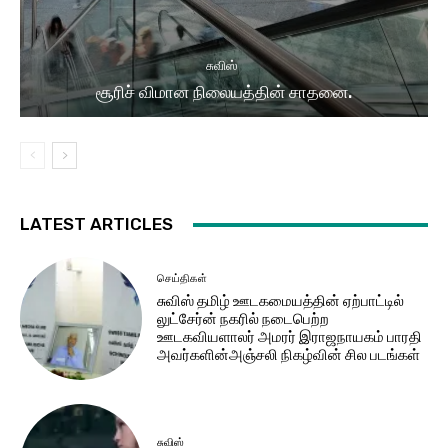
சுவிஸ்
சூரிச் விமான நிலையத்தின் சாதனை.
LATEST ARTICLES
செய்திகள்
சுவிஸ் தமிழ் ஊடகமையத்தின் ஏற்பாட்டில்
லுட்சேர்ன் நகரில் நடைபெற்ற
ஊடகவியளாலர் அமரர் இராஜநாயகம் பாரதி
அவர்களின்அஞ்சலி நிகழ்வின் சில படங்கள்
சுவிஸ்