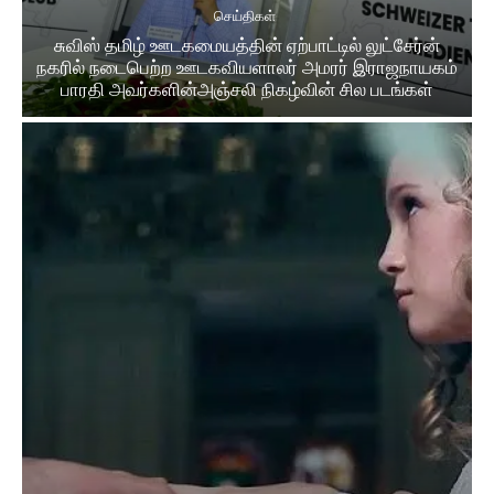
செய்திகள்
சுவிஸ் தமிழ் ஊடகமையத்தின் ஏற்பாட்டில் லுட்சேர்ன்
நகரில் நடைபெற்ற ஊடகவியளாலர் அமரர் இராஜநாயகம்
பாரதி அவர்களின்அஞ்சலி நிகழ்வின் சில படங்கள்