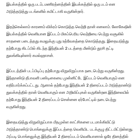
இயக்கத்தில் ஒரு படம், மணிரத்னத்தின் இயக்கத்தில் ஒரு படம் என
அடுத்தடுத்து படங்களில் கமிட்டாகி வருகின்றார்.
இதற்கெல்லாம் காரணம் விக்ரம் கொடுத்த வெற்றி தான் எனலாம். லோகேஷின்
இயக்கத்தில் வெளியான இப்படம் மிகப்பெரிய வெற்றியை பெற்று வசூலில்
சாதனை படைத்தது கமலுக்கு புது உத்வேகத்தை கொடுத்தது. இதையடுத்து
தற்போது கிடப்பில் கிடந்த இந்தியன் 2 படத்தை மீண்டும் தூசி தட்டி
துவங்கியுள்ளார் கமல்ஹாசன்.
இப்படத்தின் படப்பிடிப்பு தற்போது விறுவிறுப்பாக நடைபெற்று வருகின்றது.
இந்தாண்டு தீபாவளி பண்டிகையை முன்னிட்டே இப்படம் வெளியாகும் என
எதிர்பார்க்கப்பட்டது. ஆனால் தற்போது இந்தியன் 2 திரைப்படம் அடுத்தாண்டு
துவக்கத்தில் தான் வெளியாகும் என அறிவிப்புகள் வருகின்றன.இந்நிலையில்
தற்போது இந்தியன் 2 திரைப்படம் சென்னை ஏர்போட்டில் நடைபெற்று
வருகின்றது.
இதையடுத்து விறுவிறுப்பாக மீதமுள்ள காட்சிகளை படமாக்கிவிட்டு
அடுத்தாண்டு பொங்கலுக்கு இப்படத்தை வெளியிட படக்குழு திட்டமிட்டுள்ளது.
அப்படி பொங்கலுக்கு இந்தியன் 2 திரைப்படம் வெளியானால் ஒரே தினத்தில்