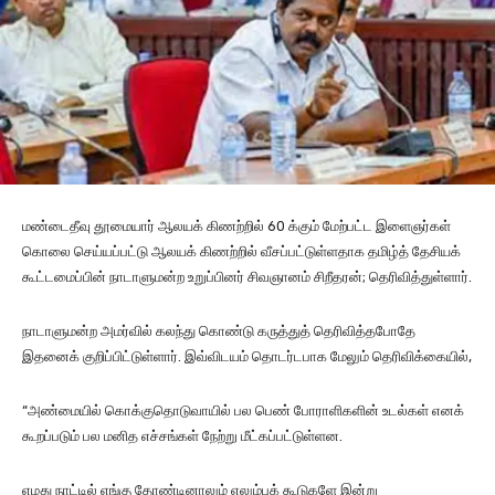
மண்டைதீவு தூமையார் ஆலயக் கிணற்றில் 60 க்கும் மேற்பட்ட இளைஞர்கள்
கொலை செய்யப்பட்டு ஆலயக் கிணற்றில் வீசப்பட்டுள்ளதாக தமிழ்த் தேசியக்
கூட்டமைப்பின் நாடாளுமன்ற உறுப்பினர் சிவஞானம் சிறீதரன்; தெரிவித்துள்ளார்.
நாடாளுமன்ற அமர்வில் கலந்து கொண்டு கருத்துத் தெரிவித்தபோதே
இதனைக் குறிப்பிட்டுள்ளார். இவ்விடயம் தொடர்டபாக மேலும் தெரிவிக்கையில்,
“அண்மையில் கொக்குதொடுவாயில் பல பெண் போராளிகளின் உடல்கள் எனக்
கூறப்படும் பல மனித எச்சங்கள் நேற்று மீட்கப்பட்டுள்ளன.
எமது நாட்டில் எங்கு தோண்டினாலும் எலும்புக் கூடுகளே இன்று