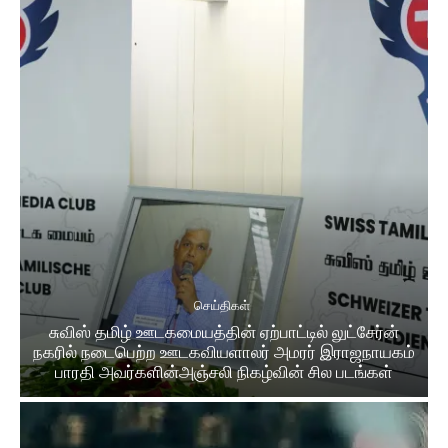
செய்திகள்
சுவிஸ் தமிழ் ஊடகமையத்தின் ஏற்பாட்டில் லுட்சேர்ன்
நகரில் நடைபெற்ற ஊடகவியளாலர் அமரர் இராஜநாயகம்
பாரதி அவர்களின்அஞ்சலி நிகழ்வின் சில படங்கள்