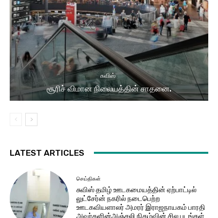
சுவிஸ்
சூரிச் விமான நிலையத்தின் சாதனை.
LATEST ARTICLES
செய்திகள்
சுவிஸ் தமிழ் ஊடகமையத்தின் ஏற்பாட்டில்
லுட்சேர்ன் நகரில் நடைபெற்ற
ஊடகவியளாலர் அமரர் இராஜநாயகம் பாரதி
அவர்களின்அஞ்சலி நிகழ்வின் சில படங்கள்