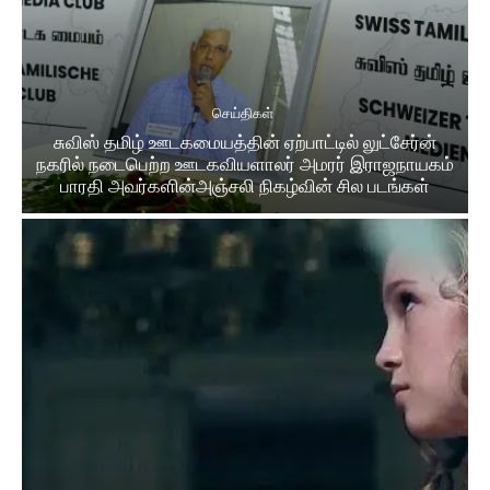
செய்திகள்
சுவிஸ் தமிழ் ஊடகமையத்தின் ஏற்பாட்டில் லுட்சேர்ன்
நகரில் நடைபெற்ற ஊடகவியளாலர் அமரர் இராஜநாயகம்
பாரதி அவர்களின்அஞ்சலி நிகழ்வின் சில படங்கள்