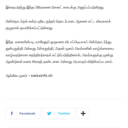
இதையடுத்து இந்த பிரேரணை செனட் சபைக்கு அனுப்பப்படுகிறது.
பின்தொடர்தல் என்ற புதிய குற்றம் தொடர்பான, ஆணை சட்ட விவகாரக்
குழுவால் தயாரிக்கப்பட்டுள்ளது.
இந்த வரைவின்படி, யாரேனும் ஒருவரை விடாப்பிடியாகப் பின்தொடர்ந்து,
துன்புறுத்தி அல்லது அச்சுறுத்தி, அதன் மூலம் அவர்களின் வாழ்க்கையை
வாழ்வதற்கான சுதந்திரத்தைக் கட்டுப்படுத்தினால், அவர்களுக்கு மூன்று
ஆண்டுகள் வரை சிறைத் தண்டனை அல்லது அபராதம் விதிக்கப்படலாம்.
ஆங்கில மூலம் – swissinfo.ch
Facebook
Twitter