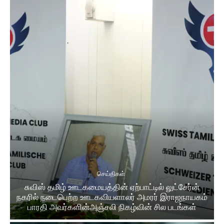
செய்திகள்
சுவிஸ் தமிழ் ஊடகமையத்தின் ஏற்பாட்டில் லுட்சேர்ன்
நகரில் நடைபெற்ற ஊடகவியளாலர் அமரர் இராஜநாயகம்
பாரதி அவர்களின்அஞ்சலி நிகழ்வின் சில படங்கள்