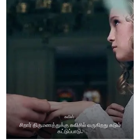
சுவிஸ்
சிறார் திருமணத்துக்கு சுவிசில் வருகிறது கடும்
கட்டுப்பாடு.