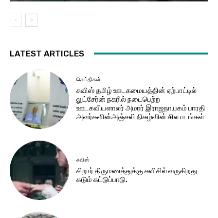
LATEST ARTICLES
செய்திகள்
சுவிஸ் தமிழ் ஊடகமையத்தின் ஏற்பாட்டில்
லுட்சேர்ன் நகரில் நடைபெற்ற
ஊடகவியளாலர் அமரர் இராஜநாயகம் பாரதி
அவர்களின்அஞ்சலி நிகழ்வின் சில படங்கள்
சுவிஸ்
சிறார் திருமணத்துக்கு சுவிசில் வருகிறது
கடும் கட்டுப்பாடு.