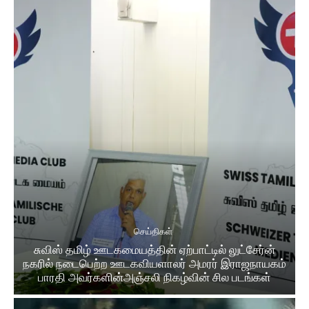
செய்திகள்
சுவிஸ் தமிழ் ஊடகமையத்தின் ஏற்பாட்டில் லுட்சேர்ன்
நகரில் நடைபெற்ற ஊடகவியளாலர் அமரர் இராஜநாயகம்
பாரதி அவர்களின்அஞ்சலி நிகழ்வின் சில படங்கள்