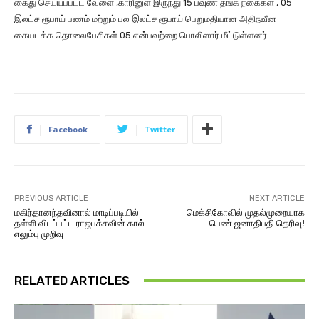
கைது செய்யப்பட்ட வேளை ,காரினுள் இருந்து 15 பவுண் தங்க நகைகள் , 05
இலட்ச ரூபாய் பணம் மற்றும் பல இலட்ச ரூபாய் பெறுமதியான அதிநவீன
கையடக்க தொலைபேசிகள் 05 என்பவற்றை பொலிஸார் மீட்டுள்ளனர்.
Facebook
Twitter
PREVIOUS ARTICLE
NEXT ARTICLE
மகிந்தானந்தவினால் மாடிப்படியில்
மெக்சிகோவில் முதல்முறையாக
தள்ளி விடப்பட்ட ராஜபக்சவின் கால்
பெண் ஜனாதிபதி தெரிவு!
எலும்பு முறிவு
RELATED ARTICLES