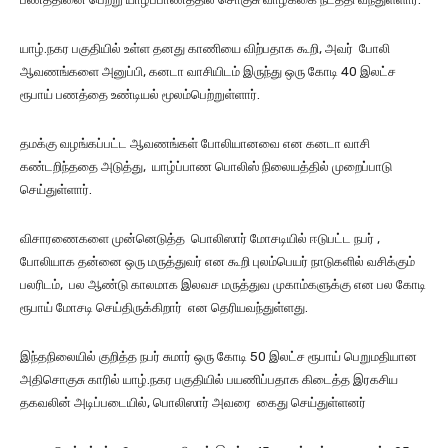
யாழ்.நகர பகுதியில் உள்ள தனது காணியை விற்பதாக கூறி, அவர் போலி
ஆவணங்களை அனுப்பி, கனடா வாசியிடம் இருந்து ஒரு கோடி 40 இலட்ச
ரூபாய் பணத்தை உண்டியல் மூலம்பெற்றுள்ளார்.
தமக்கு வழங்கப்பட்ட ஆவணங்கள் போலியானவை என கனடா வாசி
கண்டறிந்ததை அடுத்து, யாழ்ப்பாண பொலிஸ் நிலையத்தில் முறைப்பாடு
செய்துள்ளார்.
விசாரணைகளை முன்னெடுத்த பொலிஸார் மோசடியில் ஈடுபட்ட நபர் ,
போலியாக தன்னை ஒரு மருத்துவர் என கூறி புலம்பெயர் நாடுகளில் வசிக்கும்
பலரிடம், பல ஆண்டு காலமாக இலவச மருத்துவ முகாம்களுக்கு என பல கோடி
ரூபாய் மோசடி செய்திருக்கிறார் என தெரியவந்துள்ளது.
இந்தநிலையில் குறித்த நபர் சுமார் ஒரு கோடி 50 இலட்ச ரூபாய் பெறுமதியான
அதிசொகுசு காரில் யாழ்.நகர பகுதியில் பயணிப்பதாக கிடைத்த இரகசிய
தகவலின் அடிப்படையில், பொலிஸார் அவரை கைது செய்துள்ளனர்