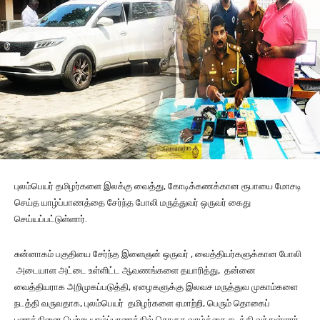
புலம்பெயர் தமிழர்களை இலக்கு வைத்து, கோடிக்கணக்கான ரூபாயை மோசடி
செய்த யாழ்ப்பாணத்தை சேர்ந்த போலி மருத்துவர் ஒருவர் கைது
செய்யப்பட்டுள்ளார்.
சுன்னாகம் பகுதியை சேர்ந்த இளைஞன் ஒருவர் , வைத்தியர்களுக்கான போலி
அடையாள அட்டை உள்ளிட்ட ஆவணங்களை தயாரித்து, தன்னை
வைத்தியராக அறிமுகப்படுத்தி, ஏழைகளுக்கு இலவச மருத்துவ முகாம்களை
நடத்தி வருவதாக, புலம்பெயர் தமிழர்களை ஏமாற்றி, பெரும் தொகைப்
பணத்தினை பெற்று யாழ்ப்பாணத்தில் சொகுசு வாழ்க்கை நடத்தி வந்துள்ளார்.