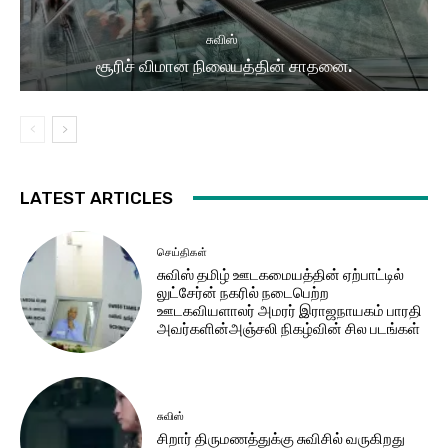
சுவிஸ்
சூரிச் விமான நிலையத்தின் சாதனை.
LATEST ARTICLES
செய்திகள்
சுவிஸ் தமிழ் ஊடகமையத்தின் ஏற்பாட்டில்
லுட்சேர்ன் நகரில் நடைபெற்ற
ஊடகவியளாலர் அமரர் இராஜநாயகம் பாரதி
அவர்களின்அஞ்சலி நிகழ்வின் சில படங்கள்
சுவிஸ்
சிறார் திருமணத்துக்கு சுவிசில் வருகிறது