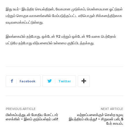
இது உயர்- இயந்திர செயல்திறன், வேகமான முடுக்கம், மென்மையான ஓட்டுதல்
மற்றும் சொகுசு வாகனங்களில் மேம்படுத்தப்பட்ட எரிபொருள் சிக்கனத்திற்காக
வடிவமைக்கப்பட்டுள்ளது.
இலங்கையில் தற்போது. ஒக்டேன் 92 மற்றும் ஒக்டேன் 95 வகை பெற்றோல்
மட்டுமே தற்போது விற்பனையில் உள்ளமை குறிப்பிடத்தக்கது.
Facebook
Twitter
PREVIOUS ARTICLE
NEXT ARTICLE
மின்கம்பத்துடன் மோதிய மோட்டார்
வற்றாப்பளைக்குச் சென்ற உழவு
சைக்கிள் – இளம் குடும்பஸ்தர் பலி!
இயந்திரம் விபத்து! – சிறுவன் பலி, 5
பேர் காயம்.