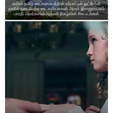
சுவிஸ் தமிழ் ஊடகமையத்தின் ஏற்பாட்டில் லுட்சேர்ன்
நகரில் நடைபெற்ற ஊடகவியளாலர் அமரர் இராஜநாயகம்
பாரதி அவர்களின்அஞ்சலி நிகழ்வின் சில படங்கள்