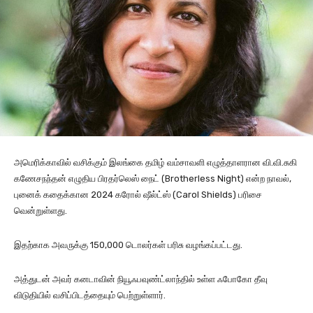
அமெரிக்காவில் வசிக்கும் இலங்கை தமிழ் வம்சாவளி எழுத்தாளரான வி.வி.சுகி
கணேசநந்தன் எழுதிய பிரதர்லெஸ் நைட் (Brotherless Night) என்ற நாவல்,
புனைக் கதைக்கான 2024 கரோல் ஷீல்ட்ஸ் (Carol Shields) பரிசை
வென்றுள்ளது.
இதற்காக அவருக்கு 150,000 டொலர்கள் பரிசு வழங்கப்பட்டது.
அத்துடன் அவர் கனடாவின் நியூஃபவுண்ட்லாந்தில் உள்ள ஃபோகோ தீவு
விடுதியில் வசிப்பிடத்தையும் பெற்றுள்ளார்.