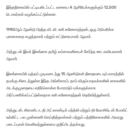
இந்தநிலையில் பட்டியலிடப்பட்ட ஏனைய 4 ஆசிரியர்களுக்கும் 12,500
டொலர்கள் வழங்கப்பட்டுள்ளன.
1980ஆம் ஆண்டு பிறந்த வி. வி. சுகி கணேசநந்தன், ஒரு அமெரிக்க
புனைகதை எழுத்தாளர் மற்றும் கட்டுரையாளர் ஆவார்.
அத்துடன் இவர் இலங்கை தமிழ் வம்சாவளியைச் சேர்ந்த ஊடகவியலாளர்
ஆவார்.
இலங்கையில் யுத்தம் முடிவடைந்து 15 ஆண்டுகள் நிறைவடையும் வாரத்தில்
தமக்கு கிடைத்துள்ள இந்த அங்கீகாரம், தாம் விரும்பாதவர்களின் கைகளில்
அடக்குமுறையை எதிர்கொள்ள போராடும் மக்களுக்காக
அர்ப்பணிக்கப்பட்டுள்ளதாக சுகி கணேசநந்தன் தெரிவித்துள்ளார்.
அத்துடன், கிராண்டா, தி அட்லாண்டிக் மந்த்லி மற்றும் தி வோசிங்டன் போஸ்ட்
உள்ளிட்ட பல முன்னணி செய்தித்தாள்கள் மற்றும் பத்திரிகைகளில் அவரது
படைப்புகள் வெளிவந்துள்ளமை குறிப்பிடத்தக்கது.