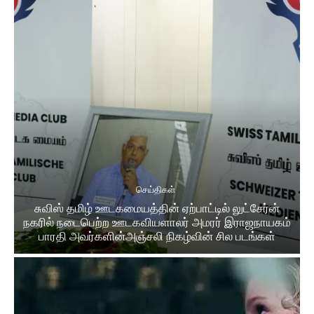
செய்திகள்
சுவிஸ் தமிழ் ஊடகமையத்தின் ஏற்பாட்டில் லுட்சேர்ன்
நகரில் நடைபெற்ற ஊடகவியளாலர் அமரர் இராஜநாயகம்
பாரதி அவர்களின்அஞ்சலி நிகழ்வின் சில படங்கள்