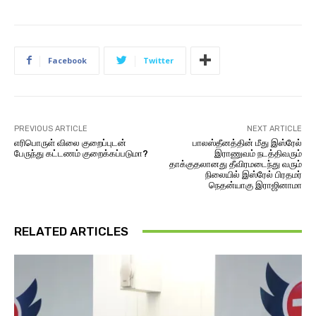
Facebook
Twitter
PREVIOUS ARTICLE
NEXT ARTICLE
எரிபொருள் விலை குறைப்புடன்
பாலஸ்தீனத்தின் மீது இஸ்ரேல்
பேருந்து கட்டணம் குறைக்கப்படுமா?
இராணுவம் நடத்திவரும்
தாக்குதலானது தீவிரமடைந்து வரும்
நிலையில் இஸ்ரேல் பிரதமர்
நெதன்யாகு இராஜினாமா
RELATED ARTICLES