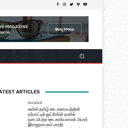
ATEST ARTICLES
செய்திகள்
சுவிஸ் தமிழ் ஊடகமையத்தின்
ஏற்பாட்டில் லுட்சேர்ன் நகரில்
நடைபெற்ற ஊடகவியளாலர் அமரர்
இராஜநாயகம் பாரதி