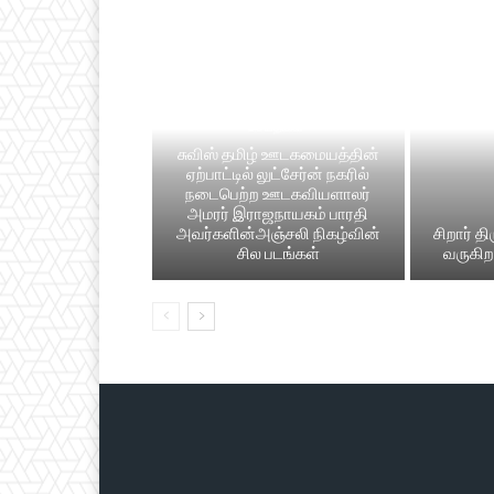
செய்திகள்
சுவிஸ் தமிழ் ஊடகமையத்தின்
ஏற்பாட்டில் லுட்சேர்ன் நகரில்
நடைபெற்ற ஊடகவியளாலர்
அமரர் இராஜநாயகம் பாரதி
அவர்களின்அஞ்சலி நிகழ்வின்
சிறார் த
சில படங்கள்
வருகிறத