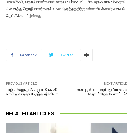
பணவீக்கம், தொழிலாளர்களின் ஊதிய உயர்வை விட மிக அதிகமாக உள்ளதால்,
அனைத்து தொழிலாளர்களுமே மன அழுத்தத்திற்கு உள்ளாகியுள்ளனர் எனவும்
தெரிவிக்கப்பட்டுள்ளது
Facebook
Twitter
PREVIOUS ARTICLE
NEXT ARTICLE
யாழில் இருந்து கொழும்பு நோக்கி
கலவர பூமியாக மாறியது பிரான்ஸ்:
சென்ற சொகுசு பேருந்து தீக்கிரை
தொடர்கிறது போராட்டம்!
RELATED ARTICLES