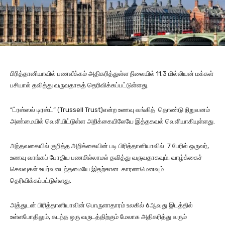
பிரித்தானியாவில் பணவீக்கம் அதிகரித்துள்ள நிலையில் 11.3 மில்லியன் மக்கள்
பசியால் தவித்து வருவதாகத் தெரிவிக்கப்பட்டுள்ளது.
“ட்ரஸ்ஸல் டிரஸ்ட்” (Trussell Trust)என்ற உணவு வங்கித் தொண்டு நிறுவனம்
அண்மையில் வெளியிட்டுள்ள அறிக்கையிலேயே இத்தகவல் வெளியாகியுள்ளது.
அந்தவகையில் குறித்த அறிக்கையின் படி பிரித்தானியாவில் 7 பேரில் ஒருவர்,
உணவு வாங்கப் போதிய பணமில்லாமல் தவித்து வருவதாகவும், வாழ்க்கைச்
செலவுகள் உயர்வடைந்தமையே இதற்கான காரணமெனவும்
தெரிவிக்கப்பட்டுள்ளது.
அத்துடன் பிரித்தானியாவின் பொருளாதாரம் உலகில் 6ஆவது இடத்தில்
உள்ளபோதிலும், கடந்த ஒரு வருடத்திற்கும் மேலாக அதிகரித்து வரும்