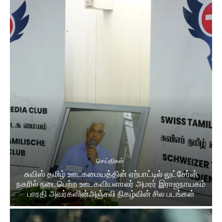
செய்திகள்
சுவிஸ் தமிழ் ஊடகமையத்தின் ஏற்பாட்டில் லுட்சேர்ன்
நகரில் நடைபெற்ற ஊடகவியளாலர் அமரர் இராஜநாயகம்
பாரதி அவர்களின்அஞ்சலி நிகழ்வின் சில படங்கள்