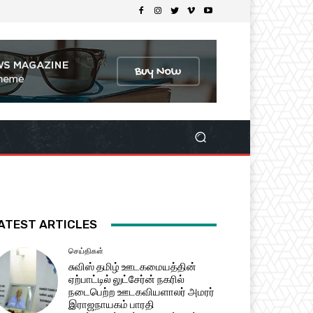
ATEST ARTICLES
செய்திகள்
சுவிஸ் தமிழ் ஊடகமையத்தின்
ஏற்பாட்டில் லுட்சேர்ன் நகரில்
நடைபெற்ற ஊடகவியளாலர் அமரர்
இராஜநாயகம் பாரதி