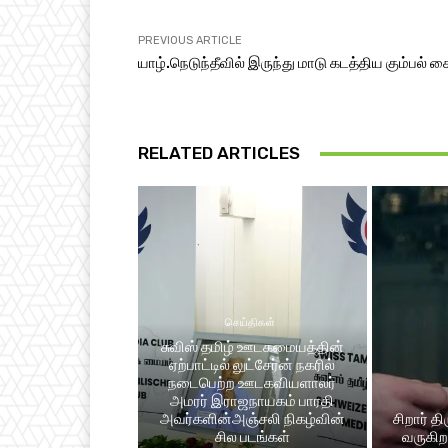
PREVIOUS ARTICLE
யாழ்.நெடுந்தீவில் இருந்து மாடு கடத்திய கும்பல் க
RELATED ARTICLES
செய்திகள்
சுவிஸ் தமிழ் ஊடகமையத்தின்
ஏற்பாட்டில் லுட்சேர்ன் நகரில்
நடைபெற்ற ஊடகவியளாலர்
அமரர் இராஜநாயகம் பாரதி
அவர்களின்அஞ்சலி நிகழ்வின்
சிறார் த
சில படங்கள்
வருகிறத