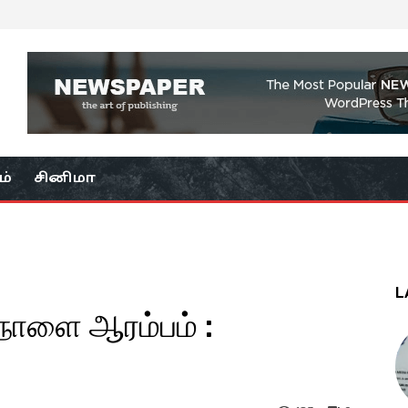
ம்
சினிமா
L
நாளை ஆரம்பம் :