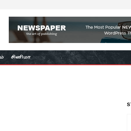
ம்
சினிமா
S