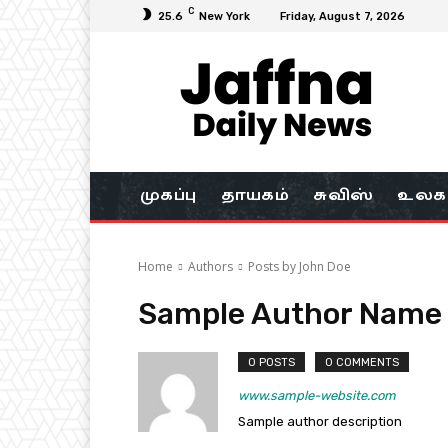
C
25.6
New York
Friday, August 7, 2026
முகப்பு
தாயகம்
சுவிஸ்
உலக
Home
Authors
Posts by John Doe
Sample Author Name
0 POSTS
0 COMMENTS
www.sample-website.com
Sample author description